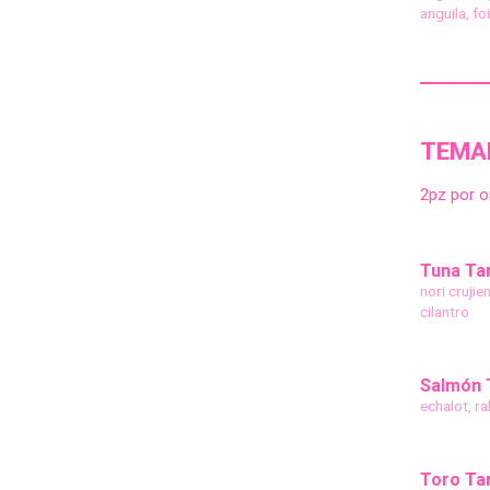
anguila, f
TEMA
2pz por o
Tuna Ta
nori crujie
cilantro
Salmón 
echalot, ra
Toro Ta