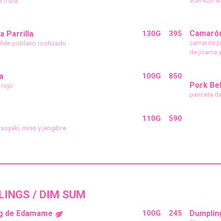
e trufa
Camaró
a Parrilla
130G
395
camarón ju
hile poblano rostizado
de jícama 
a
100G
850
Pork Bel
 rojo
panceta de
110G
590
isoyaki, miso y jengibre
INGS / DIM SUM
ng de Edamame
100G
245
Dumpling