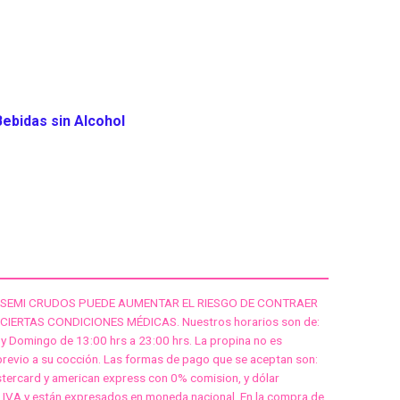
Dubai
Marrakech
U
GALLERY
CONTACT
RESERVATIONS
Bebidas sin Alcohol
O SEMI CRUDOS PUEDE AUMENTAR EL RIESGO DE CONTRAER
ERTAS CONDICIONES MÉDICAS. Nuestros horarios son de:
 y Domingo de 13:00 hrs a 23:00 hrs. La propina no es
 previo a su cocción. Las formas de pago que se aceptan son:
stercard y american express con 0% comision, y dólar
 IVA y están expresados en moneda nacional. En la compra de