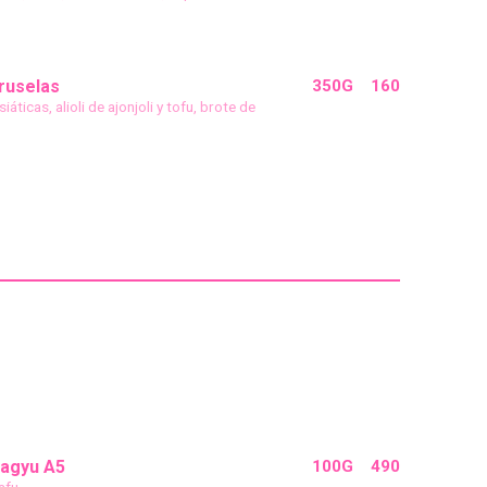
ruselas
350G
160
iáticas, alioli de ajonjoli y tofu, brote de
agyu A5
100G
490
afu