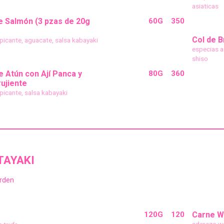
asiaticas
e Salmón (3 pzas de 20g
60G
350
Col de B
icante, aguacate, salsa kabayaki
especias as
shiso
e Atún con Ají Panca y
80G
360
ujiente
icante, salsa kabayaki
TAYAKI
rden
120G
120
Carne W
aderezo w