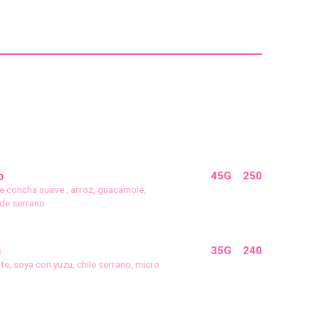
o
45G
250
e concha suave , arroz, guacamole,
de serrano
i
35G
240
nte, soya con yuzu, chile serrano, micro