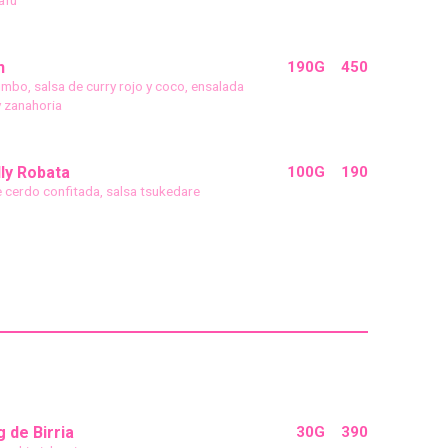
n
190G
450
mbo, salsa de curry rojo y coco, ensalada
y zanahoria
ly Robata
100G
190
 cerdo confitada, salsa tsukedare
 de Birria
30G
390