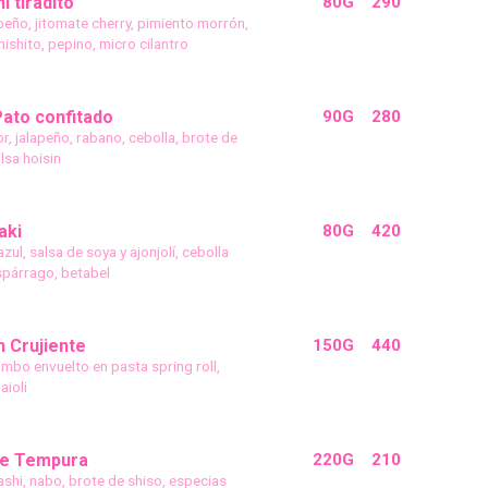
 tiradito
80G
290
peño, jitomate cherry, pimiento morrón,
ishito, pepino, micro cilantro
ato confitado
90G
280
r, jalapeño, rabano, cebolla, brote de
alsa hoisin
aki
80G
420
azul, salsa de soya y ajonjolí, cebolla
párrago, betabel
 Crujiente
150G
440
mbo envuelto en pasta spring roll,
aioli
e Tempura
220G
210
shi, nabo, brote de shiso, especias