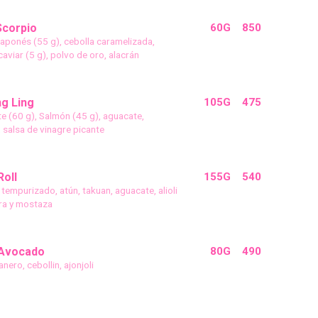
Scorpio
60G
850
aponés (55 g), cebolla caramelizada,
aviar (5 g), polvo de oro, alacrán
ng Ling
105G
475
te (60 g), Salmón (45 g), aguacate,
 salsa de vinagre picante
oll
155G
540
tempurizado, atún, takuan, aguacate, alioli
ra y mostaza
Avocado
80G
490
ero, cebollin, ajonjoli