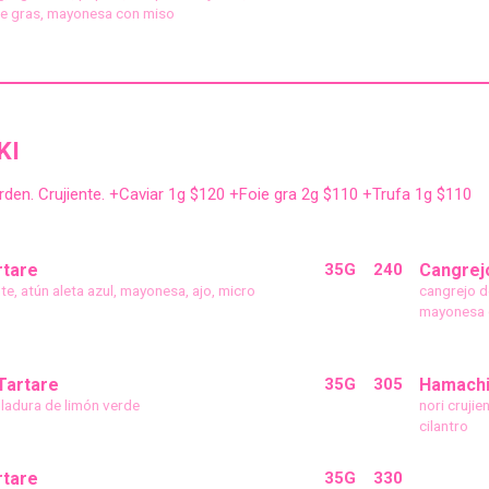
oie gras, mayonesa con miso
KI
rden. Crujiente. +Caviar 1g $120 +Foie gra 2g $110 +Trufa 1g $110
rtare
35G
240
Cangrej
nte, atún aleta azul, mayonesa, ajo, micro
cangrejo d
mayonesa 
Tartare
35G
305
Hamach
lladura de limón verde
nori crujie
cilantro
rtare
35G
330