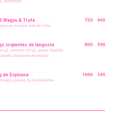
es, chimichurri
5 Wagyu & Trufa
72G
660
apones, hongos, aioli de trufa
s crujientes de langosta
80G
590
60 g), camarón (20 g), queso cheddar,
zarella, mayonesa de wasabi
g de Espinaca
160G
240
 hongos, jicama, brote de bambu