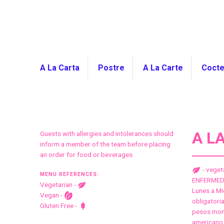
Skip to Content
LING LING MEXI
A La Carta
Postre
A La Carte
Cocte
A L
Guests with allergies and intolerances should
inform a member of the team before placing
an order for food or beverages.
- vege
MENU REFERENCES:
ENFERMEDA
Vegetarian -
Lunes a Mi
Vegan -
obligatori
Gluten Free -
pesos mone
americano 