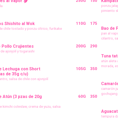
s al Vapor
250G
150
Kampachi
ponzu jala
da
pimiento sh
s Shishito al Wok
110G
175
Bao de P
e chile tostado y ponzu cítrico, furikake
pan al vapo
cilantro, s
e Pollo Crujientes
200G
290
de ajonjolí y togarashi
Tuna tat
atún aleta 
morada, es
e Lechuga con Short
105G
350
zas de 35g c/u)
antro, salsa de chile con ajonjolí
Camarón
camarón ju
gochujang 
 Atún (3 pzas de 20g
60G
350
e kimchi coleslaw, crema de yuzu, salsa
Aguacat
tempura da