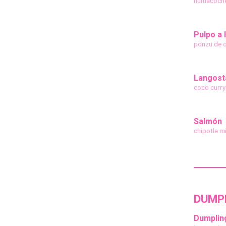
huitlacoch
Pulpo a l
ponzu de c
Langost
coco curry
Salmón
chipotle m
DUMPL
Dumpli