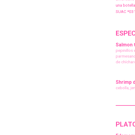
una botell
SUAC *03
ESPE
Salmon t
pepinillos
parmesano,
de chíchar
Shrimp 
cebolla, je
PLAT