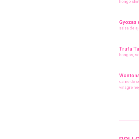
hongo shii
Gyozas 
salsa de aj
Trufa T
hongos, soy
Wonton
carne de ce
vinagre ne