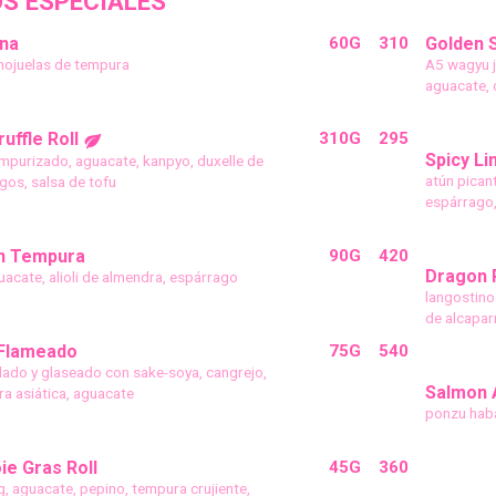
S ESPECIALES
una
60G
310
Golden 
hojuelas de tempura
A5 wagyu j
aguacate, c
uffle Roll
310G
295
Spicy Li
empurizado, aguacate, kanpyo, duxelle de
atún pican
ngos, salsa de tofu
espárrago,
n Tempura
90G
420
Dragon R
uacate, alioli de almendra, espárrago
langostino 
de alcapar
Flameado
75G
540
lado y glaseado con sake-soya, cangrejo,
Salmon 
ra asiática, aguacate
ponzu haban
ie Gras Roll
45G
360
g, aguacate, pepino, tempura crujiente,