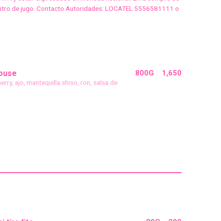
1 litro de jugo. Contacto Autoridades: LOCATEL 5556581111 o
ouse
800G
1,650
erry, ajo, mantequilla shiso, ron, salsa de