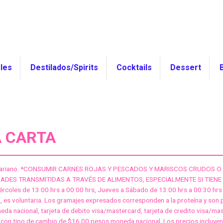
MEN
CO CITY MENU
les
Destilados/Spirits
Cocktails
Dessert
A CARTA
tariano. *CONSUMIR CARNES ROJAS Y PESCADOS Y MARISCOS CRUDOS 
DES TRANSMITIDAS A TRAVÉS DE ALIMENTOS, ESPECIALMENTE SI TIENE CI
ércoles de 13:00 hrs a 00:00 hrs, Jueves a Sábado de 13:00 hrs a 00:30 hrs
a, es voluntaria. Los gramajes expresados corresponden a la proteína y son
da nacional, tarjeta de debito visa/mastercard, tarjeta de credito visa/ma
con tipo de cambio de $16.00 pesos moneda nacional. Los precios incluyen